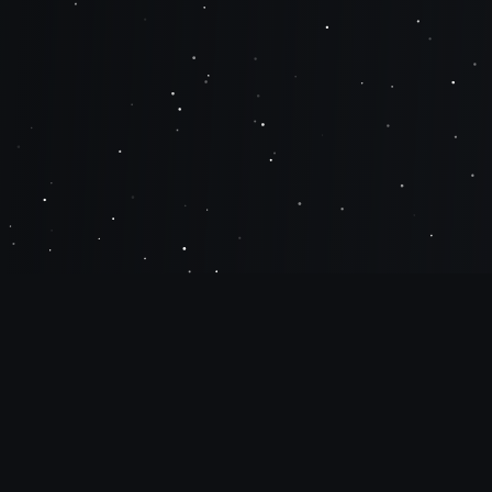
O que é a
TraderPro
?
A TraderPro é uma comunidade de excelência
para traders e apostadores esportivos, com o 1º